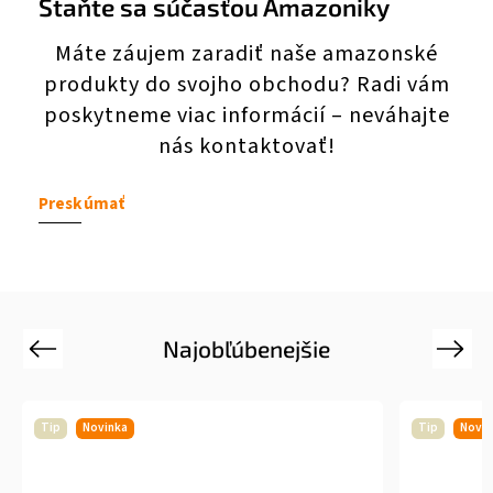
Staňte sa súčasťou Amazoniky
Máte záujem zaradiť naše amazonské
produkty do svojho obchodu? Radi vám
poskytneme viac informácií – neváhajte
nás kontaktovať!
Preskúmať
Najobľúbenejšie
Previous
Next
Tip
Novinka
Tip
Novin