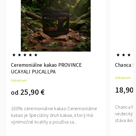
Ceremoniálne kakao PROVINCE
Chanca P
UCAYALI PUCALLPA
Skladom
Skladom
18,90 
25,90 €
od
Chanca Pi
100% ceremoniálne kakao Ceremoniálne
vedeckým 
kakao je špeciálny druh kakaa, ktorý má
stáva ikon
výnimočné kvality a používa sa...