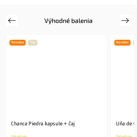
Výhodné balenia
Previous
Next
Novinka
Tip
Novinka
T
Chanca Piedra kapsule + čaj
Uňa de G
Skladom
Skladom