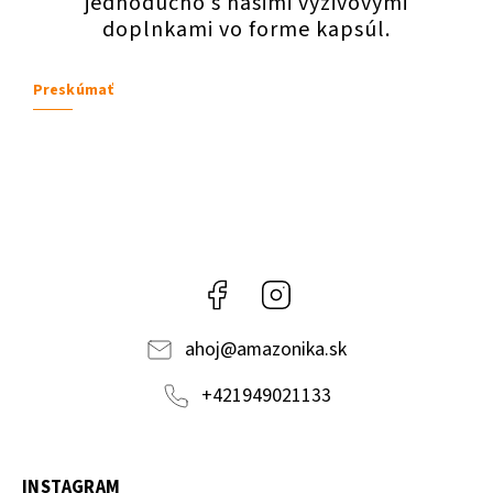
jednoducho s našimi výživovými
doplnkami vo forme kapsúl.
Preskúmať
Facebook
Instagram
ahoj
@
amazonika.sk
+421949021133
INSTAGRAM