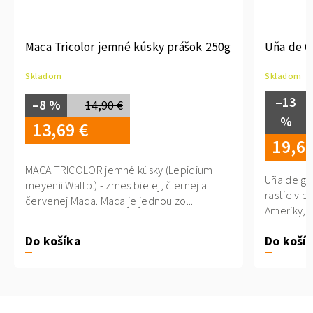
Maca Tricolor jemné kúsky prášok 250g
Uňa de Ga
Skladom
Skladom
–13
–8 %
14,90 €
%
13,69 €
19,69
MACA TRICOLOR jemné kúsky (Lepidium
Uña de gat
meyenii Wallp.) - zmes bielej, čiernej a
rastie v p
červenej Maca. Maca je jednou zo...
Ameriky, o
Do koší
Do košíka