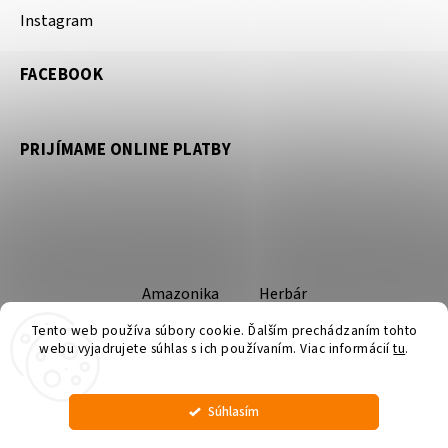
Instagram
FACEBOOK
PRIJÍMAME ONLINE PLATBY
Amazonika
Herbár
Tento web používa súbory cookie. Ďalším prechádzaním tohto
webu vyjadrujete súhlas s ich používaním. Viac informácií
tu
.
Súhlasím
Copyright 2026
Amazonika
. Všetky práva vyhradené.
Upraviť nastavenie cookies