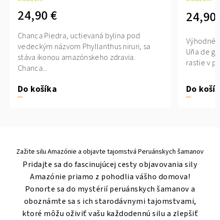
24,90 €
24,90 
Chanca Piedra, uctievaná bylina pod
Výhodné b
vedeckým názvom Phyllanthus niruri, sa
Uña de gat
stáva ikonou amazónskeho zdravia.
rastie v p
Chanca...
Do košíka
Do koší
Zažite silu Amazónie a objavte tajomstvá Peruánskych šamanov
Pridajte sa do fascinujúcej cesty objavovania sily
Amazónie priamo z pohodlia vášho domova!
Ponorte sa do mystérií peruánskych šamanov a
oboznámte sa s ich starodávnymi tajomstvami,
ktoré môžu oživiť vašu každodennú silu a zlepšiť