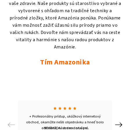
vaše zdravie. Naše produkty sú starostlivo vybrané a
vytvorené s ohľadom na tradičné techniky a
prírodné zložky, ktoré Amazónia ponúka. Ponúkame
vám možnosť zažiť úžasnú silu prírody priamo vo
vašich rukách. Dovoľte nám sprevádzať vás na ceste
vitality a harmónie s našou radou produktov z
Amazónie.
Tím Amazonika
+ Profesionálny prístup, ukážkový internetový
obchod, okamžite riešili objednávku a hneď bolo
Previous
Next
odoslané, následne doručené.
- NEVÝHODA - n e e x i s t u j e..