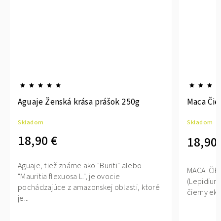
Aguaje Ženská krása prášok 250g
Maca Čie
Skladom
Skladom
18,90 €
18,90 
Aguaje, tiež známe ako "Buriti" alebo
MACA ČIER
"Mauritia flexuosa L.", je ovocie
(Lepidium 
pochádzajúce z amazonskej oblasti, ktoré
čierny eko
je...