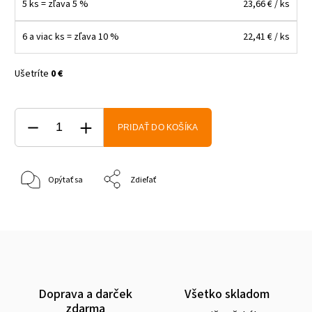
5 ks = zľava 5 %
23,66 €
/ ks
6 a viac ks = zľava 10 %
22,41 €
/ ks
Ušetríte
0 €
PRIDAŤ DO KOŠÍKA
Opýtať sa
Zdieľať
Doprava a darček
Všetko skladom
zdarma