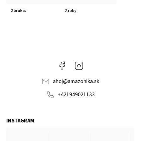
Záruka
:
2 roky
Facebook
Instagram
ahoj
@
amazonika.sk
+421949021133
INSTAGRAM