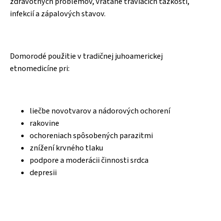
zdravotných problémov, vrátane tráviacich
ť
ažkostí,
infekcií a zápalových stavov.
Domorodé použitie v tradi
č
nej juhoamerickej
etnomedicíne pri:
lie
č
be novotvarov a nádorových ochorení
rakovine
ochoreniach spôsobených parazitmi
znížení krvného tlaku
podpore a moderácii
č
innosti srdca
depresii