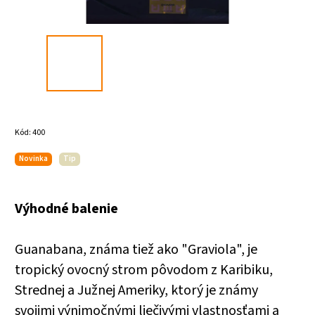
Kód:
400
Novinka
Tip
Výhodné balenie
Guanabana, známa tiež ako "Graviola", je
tropický ovocný strom pôvodom z Karibiku,
Strednej a Južnej Ameriky, ktorý je známy
svojimi výnimo
č
nými lie
č
ivými vlastnos
ť
ami a