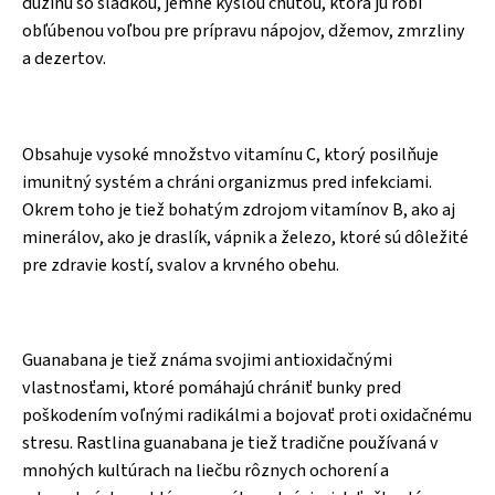
dužinu so sladkou, jemne kyslou chu
ť
ou, ktorá ju robí
ob
ľ
úbenou vo
ľ
bou pre prípravu nápojov, džemov, zmrzliny
a dezertov.
Obsahuje vysoké množstvo vitamínu C, ktorý posil
ň
uje
imunitný systém a chráni organizmus pred infekciami.
Okrem toho je tiež bohatým zdrojom vitamínov B, ako aj
minerálov, ako je draslík, vápnik a železo, ktoré sú dôležité
pre zdravie kostí, svalov a krvného obehu.
Guanabana je tiež známa svojimi antioxida
č
nými
vlastnos
ť
ami, ktoré pomáhajú chráni
ť
bunky pred
poškodením vo
ľ
nými radikálmi a bojova
ť
proti oxida
č
nému
stresu. Rastlina guanabana je tiež tradi
č
ne používaná v
mnohých kultúrach na lie
č
bu rôznych ochorení a