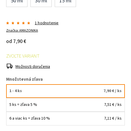
50 ml
30 ml
15 ml
1 hodnotenie
Značka:
AMAZONIKA
od
7,90 €
ZVOĽTE VARIANT
Možnosti doručenia
Množstevná zľava
1 - 4 ks
7,90 €
/ ks
5 ks = zľava 5 %
7,51 €
/ ks
6 a viac ks = zľava 10 %
7,11 €
/ ks