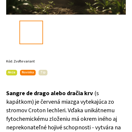
Kód:
Zvoľte variant
Akcia
Novinka
Tip
Sangre de drago alebo dračia krv
(s
kapátkom) je červená miazga vytekajúca zo
stromov Croton lechleri. Vďaka unikátnemu
fytochemickému zloženiu má okrem iného aj
neprekonateľné hojivé schopnosti - vytvára na