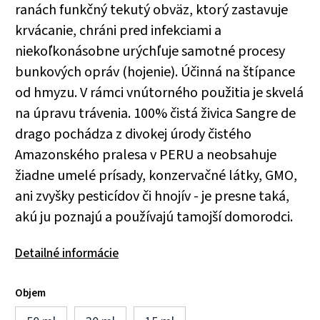
ranách funkčný tekutý obväz, ktorý zastavuje
krvácanie, chráni pred infekciami a
niekoľkonásobne urýchľuje samotné procesy
bunkových opráv (hojenie). Účinná na štípance
od hmyzu. V rámci vnútorného použitia je skvelá
na úpravu trávenia. 100% čistá živica Sangre de
drago pochádza z divokej úrody čistého
Amazonského pralesa v PERU a neobsahuje
žiadne umelé prísady, konzervačné látky, GMO,
ani zvyšky pesticídov či hnojív - je presne taká,
akú ju poznajú a používajú tamojší domorodci.
Detailné informácie
Objem