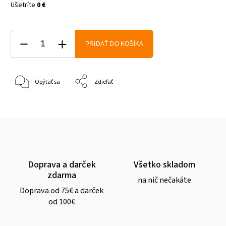
Ušetríte
0 €
PRIDAŤ DO KOŠÍKA
Opýtať sa
Zdieľať
Doprava a darček
Všetko skladom
zdarma
na nič nečakáte
Doprava od 75€ a darček
od 100€