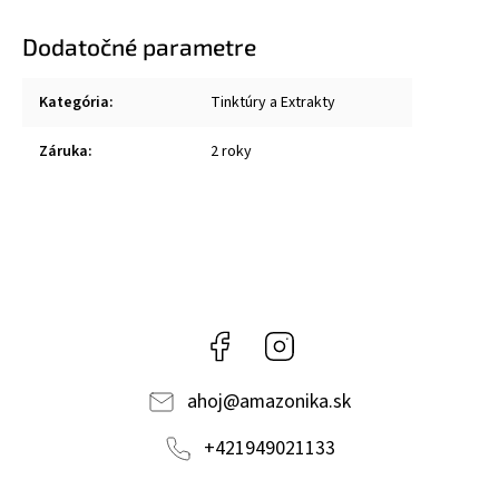
Dodatočné parametre
Kategória
:
Tinktúry a Extrakty
Záruka
:
2 roky
Facebook
Instagram
ahoj
@
amazonika.sk
+421949021133