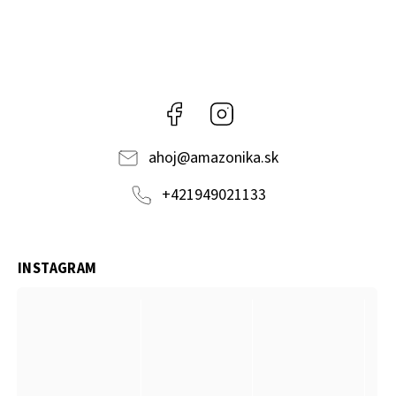
Facebook
Instagram
ahoj
@
amazonika.sk
+421949021133
INSTAGRAM