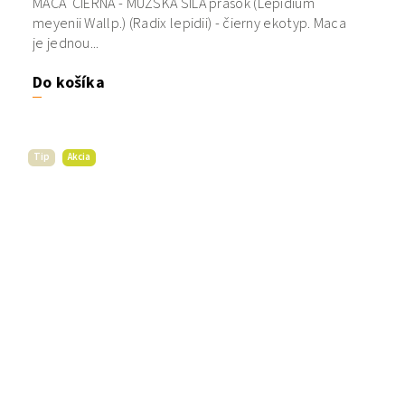
MACA ČIERNA - MUŽSKÁ SILA prášok (Lepidium
meyenii Wallp.) (Radix lepidii) - čierny ekotyp. Maca
je jednou...
Do košíka
Tip
Akcia