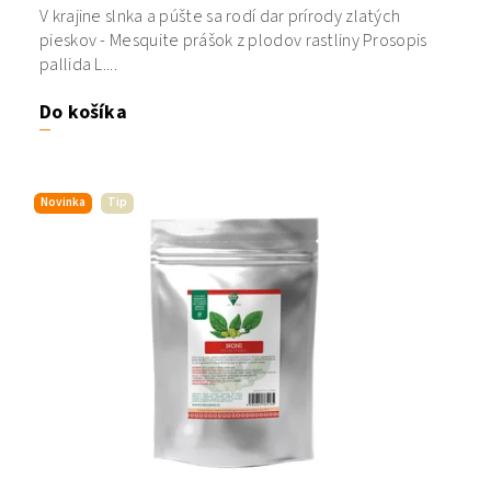
V krajine slnka a púšte sa rodí dar prírody zlatých
pieskov - Mesquite prášok z plodov rastliny Prosopis
pallida L....
Do košíka
Novinka
Tip