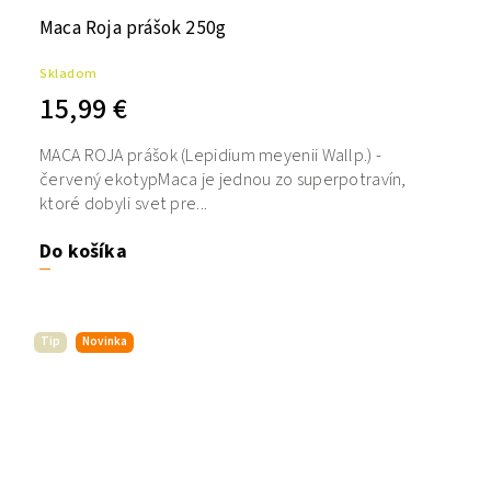
Maca Roja prášok 250g
Skladom
15,99 €
MACA ROJA prášok (Lepidium meyenii Wallp.) -
červený ekotypMaca je jednou zo superpotravín,
ktoré dobyli svet pre...
Do košíka
Tip
Novinka