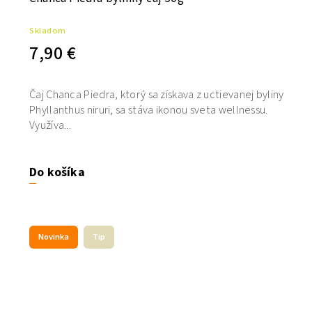
Skladom
7,90 €
Čaj Chanca Piedra, ktorý sa získava z uctievanej byliny
Phyllanthus niruri, sa stáva ikonou sveta wellnessu.
Využíva...
Do košíka
Novinka
Tip