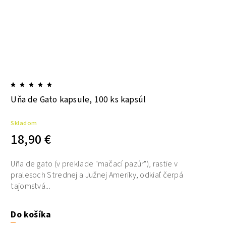
Uňa de Gato kapsule, 100 ks kapsúl
Skladom
18,90 €
Uña de gato (v preklade "mačací pazúr"), rastie v
pralesoch Strednej a Južnej Ameriky, odkiaľ čerpá
tajomstvá...
Do košíka