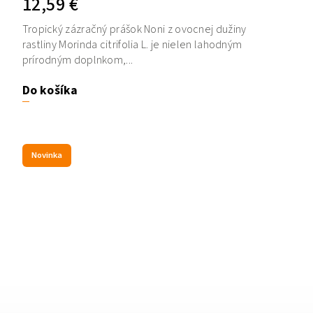
12,59 €
Tropický zázračný prášok Noni z ovocnej dužiny
rastliny Morinda citrifolia L. je nielen lahodným
prírodným doplnkom,...
Do košíka
Novinka