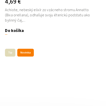
4,69 €
Achiote, nebeský elixír zo vzácneho stromu Annatto
(Bixa orellana), odhaľuje svoju éterickú podstatu ako
bylinný čaj,...
Do košíka
Tip
Novinka