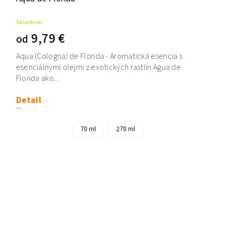
Skladom
9,79 €
od
Aqua (Cologna) de Florida - Aromatická esencia s
esenciálnymi olejmi z exotických rastlín Agua de
Florida ako...
Detail
70 ml
270 ml