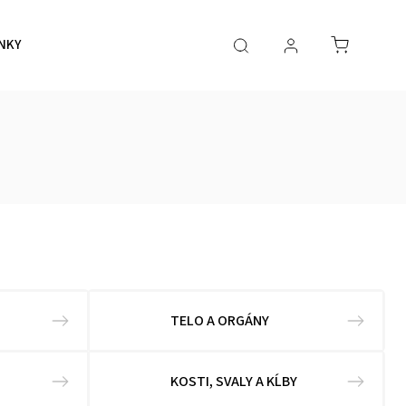
NKY
PRÍRODNÁ KOZMETIKA
VÝHODNÉ SETY
Veľk
TELO A ORGÁNY
KOSTI, SVALY A KĹBY