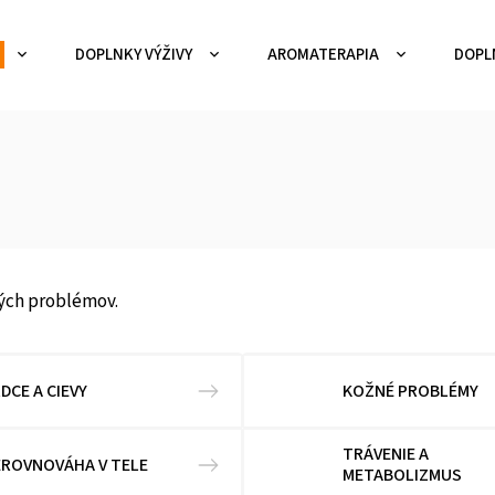
DOPLNKY VÝŽIVY
AROMATERAPIA
DOPL
ých problémov.
DCE A CIEVY
KOŽNÉ PROBLÉMY
TRÁVENIE A
EROVNOVÁHA V TELE
METABOLIZMUS