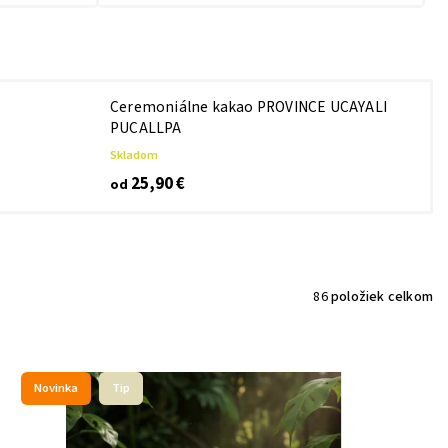
Ceremoniálne kakao PROVINCE UCAYALI
PUCALLPA
Skladom
25,90 €
od
86
položiek celkom
Novinka
Tip