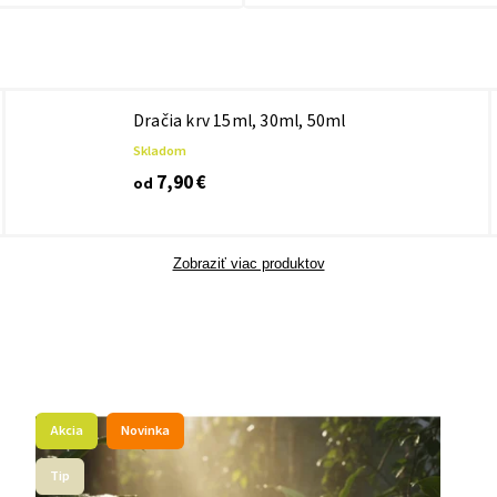
Dračia krv 15ml, 30ml, 50ml
Skladom
7,90 €
od
Zobraziť viac produktov
Akcia
Novinka
Tip