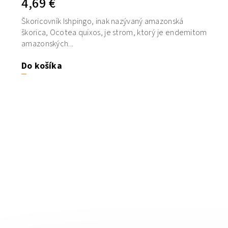
4,69 €
Škoricovník Ishpingo, inak nazývaný amazonská
škorica, Ocotea quixos, je strom, ktorý je endemitom
amazonských...
Do košíka