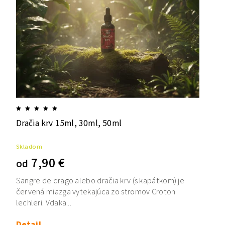
Dračia krv 15ml, 30ml, 50ml
Skladom
7,90 €
od
Sangre de drago alebo dračia krv (s kapátkom) je
červená miazga vytekajúca zo stromov Croton
lechleri. Vďaka...
Detail