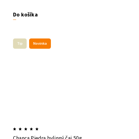
Do košíka
Tip
Novinka
Chanca Piedra bylinný čaj 50g