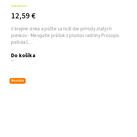
Skladom
12,59 €
V krajine slnka a púšte sa rodí dar prírody zlatých
pieskov - Mesquite prášok z plodov rastliny Prosopis
pallida L....
Do košíka
Novinka