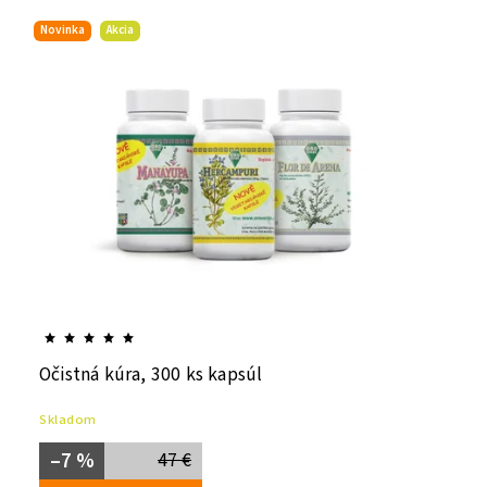
Novinka
Akcia
Očistná kúra, 300 ks kapsúl
Skladom
–7 %
47 €