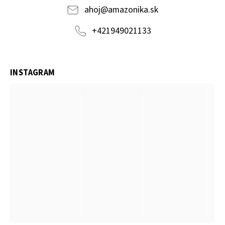
ahoj
@
amazonika.sk
+421949021133
INSTAGRAM