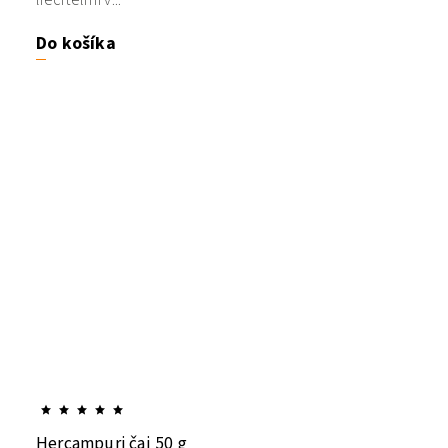
liečiteľmi v...
Do košíka
Hercampuri čaj 50 g