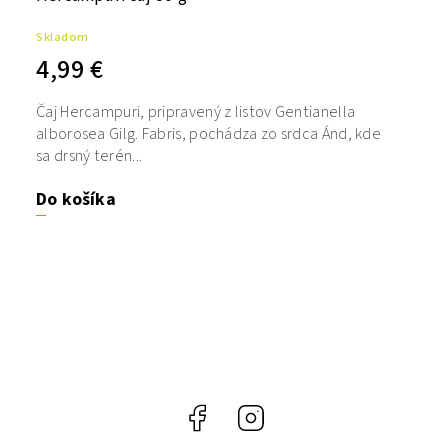
Skladom
4,99 €
Čaj Hercampuri, pripravený z listov Gentianella
alborosea Gilg. Fabris, pochádza zo srdca Ánd, kde
sa drsný terén...
Do košíka
Facebook
Instagram