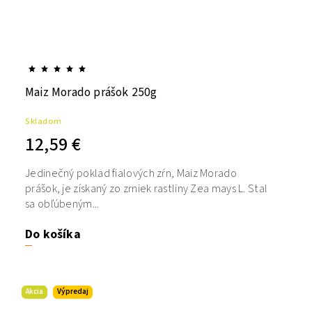
Maiz Morado prášok 250g
Skladom
12,59 €
Jedinečný poklad fialových zŕn, Maiz Morado
prášok, je získaný zo zrniek rastliny Zea mays L. Stal
sa obľúbeným...
Do košíka
Akcia
Výpredaj