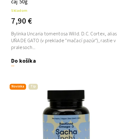
čaj 50g
Skladom
7,90 €
Bylinka Uncaria tomentosa Willd. D.C. Cortex, alias
UŇA DE GATO (v preklade "mačací pazúr"), rastie v
pralesoch...
Do košíka
Novinka
Tip