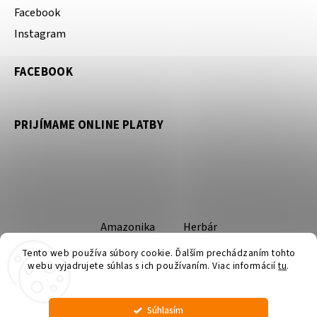
Facebook
Instagram
FACEBOOK
PRIJÍMAME ONLINE PLATBY
Amazonika
Herbár
Tento web používa súbory cookie. Ďalším prechádzaním tohto
webu vyjadrujete súhlas s ich používaním. Viac informácií
tu
.
Súhlasím
Copyright 2026
Amazonika
. Všetky práva vyhradené.