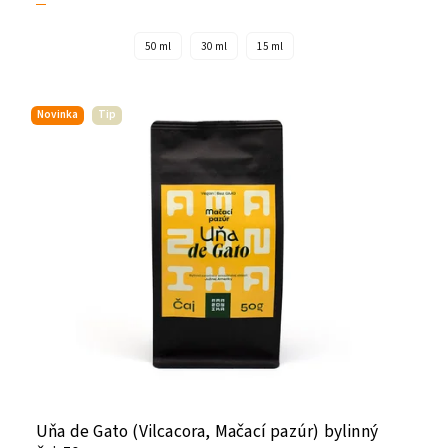
50 ml
30 ml
15 ml
Novinka
Tip
Uňa de Gato (Vilcacora, Mačací pazúr) bylinný