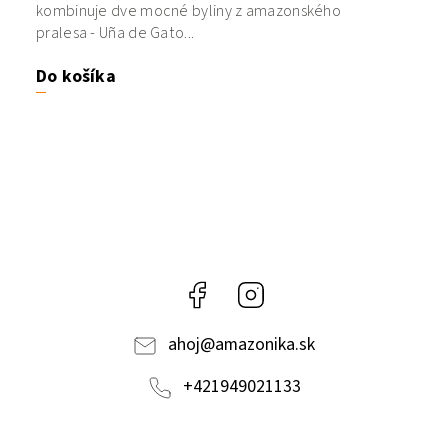
kombinuje dve mocné byliny z amazonského
pralesa - Uña de Gato...
Do košíka
Facebook
Instagram
ahoj
@
amazonika.sk
+421949021133