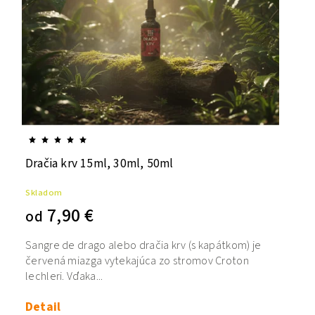
Dračia krv 15ml, 30ml, 50ml
Skladom
7,90 €
od
Sangre de drago alebo dračia krv (s kapátkom) je
červená miazga vytekajúca zo stromov Croton
lechleri. Vďaka...
Detail