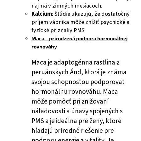
najmä v zimných mesiacoch.
Kalcium
: Štúdie ukazujú, že dostatočný
príjem vápnika môže znížiť psychické a
fyzické príznaky PMS.
Maca – prirodzená podpora hormonálnej
rovnováhy
Maca je adaptogénna rastlina z
peruánskych Ánd, ktorá je známa
svojou schopnosťou podporovať
hormonálnu rovnováhu. Maca
môže pomôcť pri znižovaní
náladovosti a únavy spojených s
PMS a je ideálna pre ženy, ktoré
hľadajú prírodné riešenie pre
podporu energie a vitality. Je