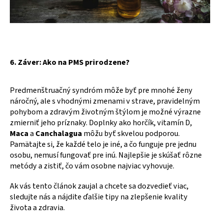
6. Záver: Ako na PMS prirodzene?
Predmenštruačný syndróm môže byť pre mnohé ženy
náročný, ale s vhodnými zmenami v strave, pravidelným
pohybom a zdravým životným štýlom je možné výrazne
zmierniť jeho príznaky. Doplnky ako horčík, vitamín D,
Maca
a
Canchalagua
môžu byť skvelou podporou.
Pamätajte si, že každé telo je iné, a čo funguje pre jednu
osobu, nemusí fungovať pre inú. Najlepšie je skúšať rôzne
metódy a zistiť, čo vám osobne najviac vyhovuje.
Ak vás tento článok zaujal a chcete sa dozvedieť viac,
sledujte nás a nájdite ďalšie tipy na zlepšenie kvality
života a zdravia.