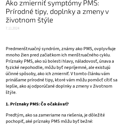
Ako zmierniť symptómy PMS:
Prírodné tipy, doplnky a zmeny v
životnom štýle
7.11.2024
Predmenštruačný syndróm, známy ako PMS, ovplyvňuje
mnoho žien pred začiatkom ich menštruačného cyklu.
Príznaky PMS, ako sú bolesti hlavy, náladovosť, únava a
fyzické nepohodlie, môžu byť nepríjemné, ale existujú
účinné spôsoby, ako ich zmierniť. V tomto článku vám
prinášame prírodné tipy, ktoré vám môžu pomôcť cítiť sa
lepšie, ako aj odporúčané doplnky a zmeny v životnom
štýle.
1. Príznaky PMS: Čo očakávať?
Predtým, ako sa zameriame na riešenia, je dôležité
pochopiť, aké príznaky PMS môžu byť bežné: