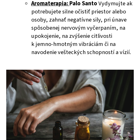
Aromaterapia:
Palo Santo
Vydymujte ak
potrebujete silne o
č
isti
ť
priestor alebo
osoby, zahna
ť
negatívne sily, pri únave
spôsobenej nervovým vy
č
erpaním, na
upokojenie, na zvýšenie citlivosti
k jemno-hmotným vibráciám
č
i na
navodenie vešteckých schopností a vízií.