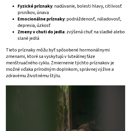
Fyzické príznaky
: nadúvanie, bolesti hlavy, citlivosť
prsníkov, únava
Emocionálne príznaky
: podráždenosť, náladovosť,
depresia, úzkosť
Zmeny v chuti do jedla
: zvýšená chuť na sladké alebo
slané jedlá
Tieto príznaky môžu byť spôsobené hormonálnymi
zmenami, ktoré sa vyskytujú v luteálnej fáze
menštruačného cyklu. Zmiernenie týchto príznakov je
možné vďaka prírodným doplnkom, správnej výžive a
zdravému životnému štýlu.