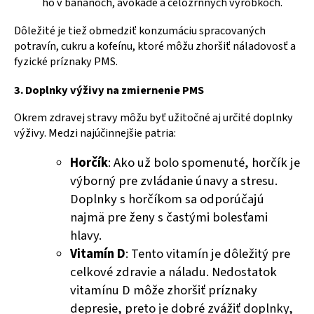
ho v banánoch, avokáde a celozrnných výrobkoch.
Dôležité je tiež obmedziť konzumáciu spracovaných
potravín, cukru a kofeínu, ktoré môžu zhoršiť náladovosť a
fyzické príznaky PMS.
3. Doplnky výživy na zmiernenie PMS
Okrem zdravej stravy môžu byť užitočné aj určité doplnky
výživy. Medzi najúčinnejšie patria:
Horčík
: Ako už bolo spomenuté, horčík je
výborný pre zvládanie únavy a stresu.
Doplnky s horčíkom sa odporúčajú
najmä pre ženy s častými bolesťami
hlavy.
Vitamín D
: Tento vitamín je dôležitý pre
celkové zdravie a náladu. Nedostatok
vitamínu D môže zhoršiť príznaky
depresie, preto je dobré zvážiť doplnky,