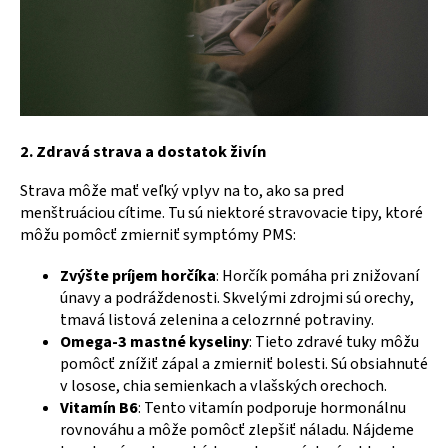
2. Zdravá strava a dostatok živín
Strava môže mať veľký vplyv na to, ako sa pred
menštruáciou cítime. Tu sú niektoré stravovacie tipy, ktoré
môžu pomôcť zmierniť symptómy PMS:
Zvýšte príjem horčíka
: Horčík pomáha pri znižovaní
únavy a podráždenosti. Skvelými zdrojmi sú orechy,
tmavá listová zelenina a celozrnné potraviny.
Omega-3 mastné kyseliny
: Tieto zdravé tuky môžu
pomôcť znížiť zápal a zmierniť bolesti. Sú obsiahnuté
v losose, chia semienkach a vlašských orechoch.
Vitamín B6
: Tento vitamín podporuje hormonálnu
rovnováhu a môže pomôcť zlepšiť náladu. Nájdeme