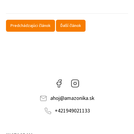
Predchádzajúci článok
Ďalší článok
Facebook
Instagram
ahoj
@
amazonika.sk
+421949021133