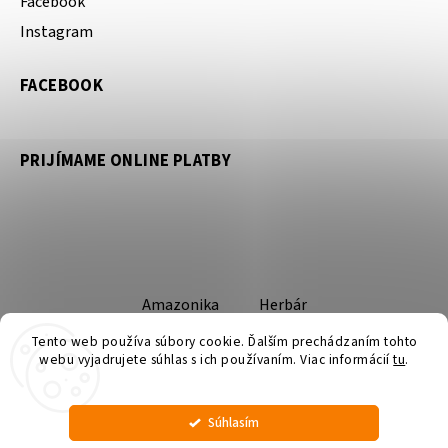
Facebook
Instagram
FACEBOOK
PRIJÍMAME ONLINE PLATBY
Amazonika
Herbár
Tento web používa súbory cookie. Ďalším prechádzaním tohto
webu vyjadrujete súhlas s ich používaním. Viac informácií
tu
.
Súhlasím
Copyright 2026
Amazonika
. Všetky práva vyhradené.
Upraviť nastavenie cookies