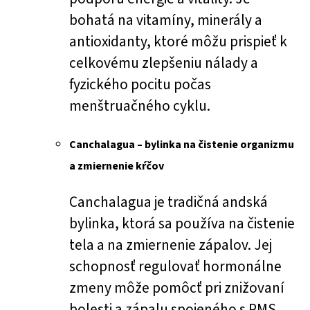
bohatá na vitamíny, minerály a
antioxidanty, ktoré môžu prispieť k
celkovému zlepšeniu nálady a
fyzického pocitu počas
menštruačného cyklu.
Canchalagua – bylinka na čistenie organizmu
a zmiernenie kŕčov
Canchalagua je tradičná andská
bylinka, ktorá sa používa na čistenie
tela a na zmiernenie zápalov. Jej
schopnosť regulovať hormonálne
zmeny môže pomôcť pri znižovaní
bolesti a zápalu spojeného s PMS.