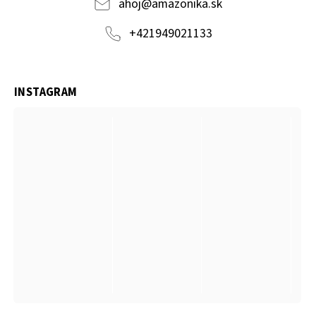
ahoj
@
amazonika.sk
+421949021133
INSTAGRAM