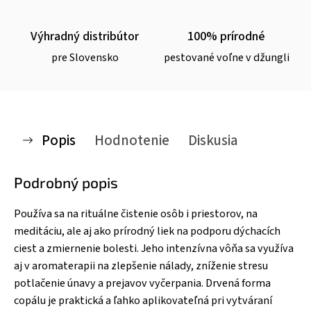
Výhradný distribútor
100% prírodné
pre Slovensko
pestované voľne v džungli
Popis
Hodnotenie
Diskusia
Podrobný popis
Používa sa na rituálne
č
istenie osôb i priestorov, na
meditáciu, ale aj ako prírodný liek na podporu dýchacích
ciest a zmiernenie bolesti. Jeho intenzívna vô
ň
a sa využíva
aj v aromaterapii na zlepšenie nálady, zníženie stresu
potla
č
enie únavy a prejavov vy
č
erpania. Drvená forma
copálu je praktická a
ľ
ahko aplikovate
ľ
ná pri vytváraní