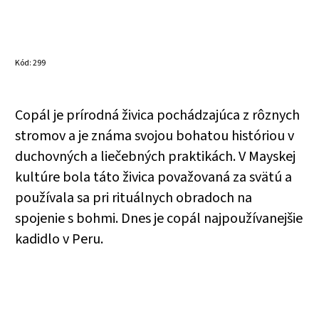
Kód:
299
Copál je prírodná živica pochádzajúca z rôznych
stromov a je známa svojou bohatou históriou v
duchovných a lie
č
ebných praktikách. V Mayskej
kultúre bola táto živica považovaná za svätú a
používala sa pri rituálnych obradoch na
spojenie s bohmi. Dnes je copál najpoužívanejšie
kadidlo v Peru.