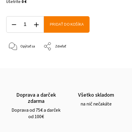
Ušetríte
0 €
PRIDAŤ DO KOŠÍKA
Opýtať sa
Zdieľať
Doprava a darček
Všetko skladom
zdarma
na nič nečakáte
Doprava od 75€ a darček
od 100€