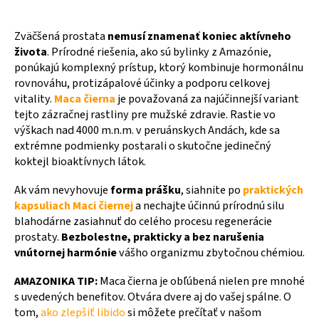
Zväčšená prostata
nemusí znamenať koniec aktívneho
života
. Prírodné riešenia, ako sú bylinky z Amazónie,
ponúkajú komplexný prístup, ktorý kombinuje hormonálnu
rovnováhu, protizápalové účinky a podporu celkovej
vitality.
Maca čierna
je považovaná za najúčinnejší variant
tejto zázračnej rastliny pre mužské zdravie. Rastie vo
výškach nad 4000 m.n.m. v peruánskych Andách, kde sa
extrémne podmienky postarali o skutočne jedinečný
koktejl bioaktívnych látok.
Ak vám nevyhovuje
forma prášku
, siahnite po
praktických
kapsuliach Maci čiernej
a nechajte účinnú prírodnú silu
blahodárne zasiahnuť do celého procesu regenerácie
prostaty.
Bezbolestne, prakticky a bez narušenia
vnútornej harmónie
vášho organizmu zbytočnou chémiou.
AMAZONIKA TIP:
Maca čierna je obľúbená nielen pre mnohé
s uvedených benefitov. Otvára dvere aj do vašej spálne. O
tom,
ako zlepšiť libido
si môžete prečítať v našom