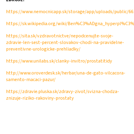
https://www.nemocnicapp.sk/storage/app/uploads/public/6
https://sk.wikipedia.org/wiki/Ben%C3%ADgna_hyperpl%C3%
https://sita.sk/vzdravotnictve/nepodcenujte-svoje-
zdravie-len-sest-percent-slovakov-chodi-na-pravidelne-
preventivne-urologicke-prehliadky/
https://www.unilabs.sk/clanky-invitro/prostatitidy
http://www.oroverdesk.sk/herbar/una-de-gato-vilcacora-
samento-macaci-pazur/
https://zdravie.pluska.sk/zdravy-zivot/svizna-chodza-
znizuje-riziko-rakoviny-prostaty