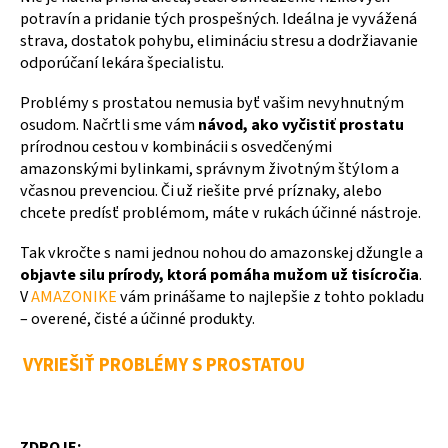
potravín a pridanie tých prospešných. Ideálna je vyvážená
strava, dostatok pohybu, elimináciu stresu a dodržiavanie
odporúčaní lekára špecialistu.
Problémy s prostatou nemusia byť vašim nevyhnutným
osudom. Načrtli sme vám
návod, ako vyčistiť prostatu
prírodnou cestou v kombinácii s osvedčenými
amazonskými bylinkami, správnym životným štýlom a
včasnou prevenciou. Či už riešite prvé príznaky, alebo
chcete predísť problémom, máte v rukách účinné nástroje.
Tak vkročte s nami jednou nohou do amazonskej džungle a
objavte silu prírody, ktorá pomáha mužom už tisícročia
.
V
AMAZONIKE
vám prinášame to najlepšie z tohto pokladu
– overené, čisté a účinné produkty.
VYRIEŠIŤ PROBLÉMY S PROSTATOU
ZDROJE: