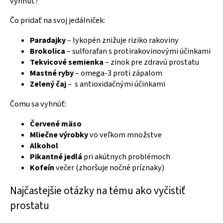
vyhnúť?
Čo pridať na svoj jedálniček:
Paradajky
– lykopén znižuje riziko rakoviny
Brokolica
– sulforafan s protirakovinovými účinkami
Tekvicové semienka
– zinok pre zdravú prostatu
Mastné ryby
– omega-3 proti zápalom
Zelený čaj
– s antioxidačnými účinkami
Čomu sa vyhnúť:
Červené mäso
Mliečne výrobky
vo veľkom množstve
Alkohol
Pikantné jedlá
pri akútnych problémoch
Kofeín
večer (zhoršuje nočné príznaky)
Najčastejšie otázky na tému ako vyčistiť
prostatu