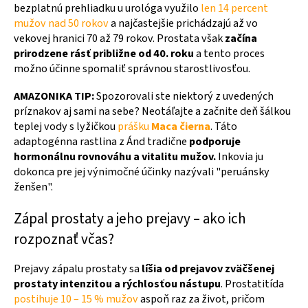
bezplatnú prehliadku u urológa využilo
len 14 percent
mužov nad 50 rokov
a najčastejšie prichádzajú až vo
vekovej hranici 70 až 79 rokov. Prostata však
začína
prirodzene rásť približne od 40. roku
a tento proces
možno účinne spomaliť správnou starostlivosťou.
AMAZONIKA TIP:
Spozorovali ste niektorý z uvedených
príznakov aj sami na sebe? Neotáľajte a začnite deň šálkou
teplej vody s lyžičkou
prášku
Maca čierna
. Táto
adaptogénna rastlina z Ánd tradične
podporuje
hormonálnu rovnováhu a vitalitu mužov.
Inkovia ju
dokonca pre jej výnimočné účinky nazývali "peruánsky
ženšen".
Zápal prostaty a jeho prejavy – ako ich
rozpoznať včas?
Prejavy zápalu prostaty sa
líšia od prejavov zväčšenej
prostaty intenzitou a rýchlosťou nástupu
. Prostatitída
postihuje 10 – 15 % mužov
aspoň raz za život, pričom