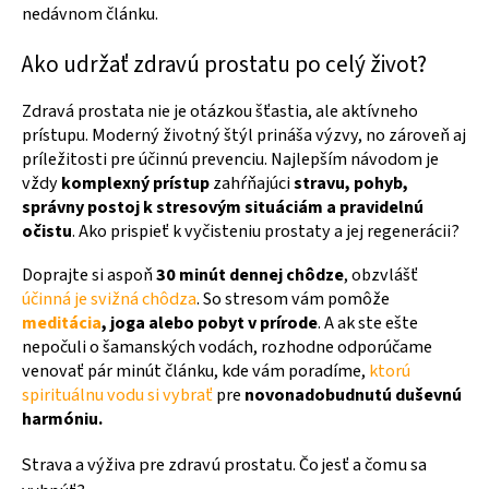
nedávnom článku.
Ako udržať zdravú prostatu po celý život?
Zdravá prostata nie je otázkou šťastia, ale aktívneho
prístupu. Moderný životný štýl prináša výzvy, no zároveň aj
príležitosti pre účinnú prevenciu. Najlepším návodom je
vždy
komplexný prístup
zahŕňajúci
stravu, pohyb,
správny postoj k stresovým situáciám a pravidelnú
očistu
. Ako prispieť k vyčisteniu prostaty a jej regenerácii?
Doprajte si aspoň
30 minút dennej chôdze
, obzvlášť
účinná je svižná chôdza
. So stresom vám pomôže
meditácia
, joga alebo pobyt v prírode
. A ak ste ešte
nepočuli o šamanských vodách, rozhodne odporúčame
venovať pár minút článku, kde vám poradíme,
ktorú
spirituálnu vodu si vybrať
pre
novonadobudnutú duševnú
harmóniu.
Strava a výživa pre zdravú prostatu. Čo jesť a čomu sa