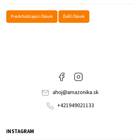
Predchádzajúci článok
Ďalší článok
Facebook
Instagram
ahoj
@
amazonika.sk
+421949021133
INSTAGRAM