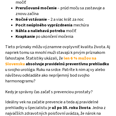
močiť
Prerušované močenie
– prúd moču sa zastavuje a
znovu začína
Nočné vstávanie
– 2 a viac krát za noc
Pocit neúplného vyprázdnenia
mechúra
Náhla a naliehavá potreba
močiť
Kvapkanie
po ukončení močenia
Tieto príznaky môžu významne ovplyvniť kvalitu života. Aj
napriek tomu sa mnohí muži stavajú k prvým príznakom
ľahostajne. Štatistiky ukázali, ž
e
len 6 % mužov na
Slovensku
absolvuje pravidelnú preventívnu prehliadku
u svojho urológa. Ruku na srdce. Patríte k nim aj vy alebo
návštevu odkladáte ako nepríjemný bod svojho
harmonogramu?
Kedy je správny čas začať s prevenciou prostaty?
Ideálny vek na začatie prevencie a teda aj pravidelné
prehliadky u špecialistu je
už po 35. roku života
. Jedna z
najväčších zdravotných poisťovní uvádza, že nárok na