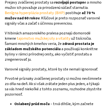
Prejavy zväčšenej prostaty sa
rozvíjajú postupn
e a mnoho
mužov ich považuje za prirodzenú súčasť starnutia.
Benígna hyperplázia prostaty (BHP)
postihuje
až 70 %
mužov nad 60 rokov
. Kľúčové je preto rozpoznať varovné
signály včas a začať s účinnou prevenciou.
V hlbinách amazonského pralesa poznajú domorodé
kmene
tajomstvo mužskej sily a vitality
už tisícročia.
Šamani mnohých kmeňov veria, že
zdravá prostata je
základom mužského potenciálu
a používajú konkrétne
byliny v rámci prírodnej cesty, ako vyčistiť prostatu a
zregenerovať ju.
Varovné signály prostaty, ktoré by ste nemali ignorovať
Prvotné príznaky zväčšenej prostaty si možno nevšimnete
zo dňa na deň. Ak si však zrátate jeden plus jeden, a týkajú
sa vás hneď niekoľké z tohto zoznamu, rozhodne zbystrite
pozornosť.
Oslabený prúd moču
– trvá dlhšie, kým začnete