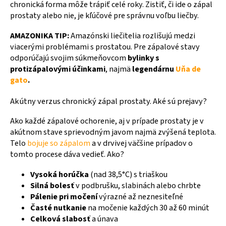
chronická forma môže trápiť celé roky. Zistiť, či ide o zápal
prostaty alebo nie, je kľúčové pre správnu voľbu liečby.
AMAZONIKA TIP:
Amazónski liečitelia rozlišujú medzi
viacerými problémami s prostatou. Pre zápalové stavy
odporúčajú svojim súkmeňovcom
bylinky s
protizápalovými účinkami
, najmä
legendárnu
Uňa de
gato
.
Akútny verzus chronický zápal prostaty. Aké sú prejavy?
Ako každé zápalové ochorenie, aj v prípade prostaty je v
akútnom stave sprievodným javom najmä zvýšená teplota.
Telo
bojuje so zápalom
a v drvivej väčšine prípadov o
tomto procese dáva vedieť. Ako?
Vysoká horúčka
(nad 38,5°C) s triaškou
Silná bolesť
v podbrušku, slabinách alebo chrbte
Pálenie pri močení
výrazné až neznesiteľné
Časté nutkanie
na močenie každých 30 až 60 minút
Celková slabosť
a únava