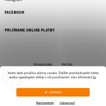
FACEBOOK
PRIJÍMAME ONLINE PLATBY
Amazonika
Herbár
Tento web používa súbory cookie. Ďalším prechádzaním tohto
webu vyjadrujete súhlas s ich používaním. Viac informácií
tu
.
Súhlasím
Copyright 2026
Amazonika
. Všetky práva vyhradené.
Upraviť nastavenie cookies
Nastavenie
Odmietnuť
Grafický návrh vytvořil a nakódoval
Shoptak.cz