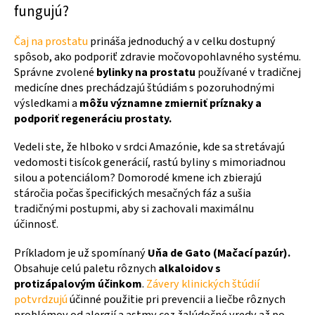
fungujú?
Čaj na prostatu
prináša jednoduchý a v celku dostupný
spôsob, ako podporiť zdravie močovopohlavného systému.
Správne zvolené
bylinky na prostatu
používané v tradičnej
medicíne dnes prechádzajú štúdiám s pozoruhodnými
výsledkami a
môžu významne zmierniť príznaky a
podporiť regeneráciu prostaty.
Vedeli ste, že hlboko v srdci Amazónie, kde sa stretávajú
vedomosti tisícok generácií, rastú byliny s mimoriadnou
silou a potenciálom? Domorodé kmene ich zbierajú
stáročia počas špecifických mesačných fáz a sušia
tradičnými postupmi, aby si zachovali maximálnu
účinnosť.
Príkladom je už spomínaný
Uňa de Gato (Mačací pazúr).
Obsahuje celú paletu rôznych
alkaloidov s
protizápalovým účinkom
.
Závery klinických štúdií
potvrdzujú
účinné použitie pri prevencii a liečbe rôznych
problémov od alergií a astmy cez žalúdočné vredy až po