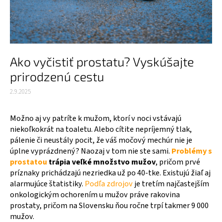
Ako vyčistiť prostatu? Vyskúšajte
prirodzenú cestu
2.9.2025
Možno aj vy patríte k mužom, ktorí v noci vstávajú
niekoľkokrát na toaletu. Alebo cítite nepríjemný tlak,
pálenie či neustály pocit, že váš močový mechúr nie je
úplne vyprázdnený? Naozaj v tom nie ste sami.
Problémy s
prostatou
trápia veľké množstvo mužov
, pričom prvé
príznaky prichádzajú nezriedka už po 40-tke. Existujú žiaľ aj
alarmujúce štatistiky.
Podľa zdrojov
je tretím najčastejším
onkologickým ochorením u mužov práve rakovina
prostaty, pričom na Slovensku ňou ročne trpí takmer 9 000
mužov.