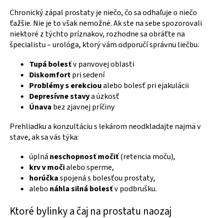
Chronický zápal prostaty je niečo, čo sa odhaľuje o niečo
ťažšie. Nie je to však nemožné. Ak ste na sebe spozorovali
niektoré z týchto príznakov, rozhodne sa obráťte na
špecialistu – urológa, ktorý vám odporučí správnu liečbu.
Tupá bolesť
v panvovej oblasti
Diskomfort
pri sedení
Problémy s erekciou
alebo bolesť pri ejakulácii
Depresívne stavy
a úzkosť
Únava
bez zjavnej príčiny
Prehliadku a konzultáciu s lekárom neodkladajte najmä v
stave, ak sa vás týka:
úplná
neschopnosť močiť
(retencia moču),
krv v moči
alebo sperme,
horúčka
spojená s bolesťou prostaty,
alebo
náhla silná bolesť
v podbrušku.
Ktoré bylinky a čaj na prostatu naozaj