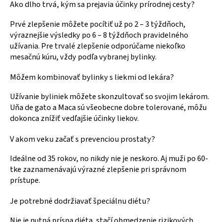
Ako dlho trvá, kým sa prejavia účinky prírodnej cesty?
Prvé zlepšenie môžete pocítiť už po 2 – 3 týždňoch,
výraznejšie výsledky po 6 – 8 týždňoch pravidelného
užívania. Pre trvalé zlepšenie odporúčame niekoľko
mesačnú kúru, vždy podľa vybranej bylinky.
Môžem kombinovať bylinky s liekmi od lekára?
Užívanie byliniek môžete skonzultovať so svojim lekárom.
Uňa de gato a Maca sú všeobecne dobre tolerované, môžu
dokonca znížiť vedľajšie účinky liekov.
V akom veku začať s prevenciou prostaty?
Ideálne od 35 rokov, no nikdy nie je neskoro. Aj muži po 60-
tke zaznamenávajú výrazné zlepšenie pri správnom
prístupe.
Je potrebné dodržiavať špeciálnu diétu?
Nie je nutná prísna diéta, stačí obmedzenie rizikových