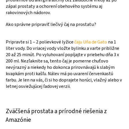
zápal prostaty a ochorení obehového systému aj
rakovinových nádorov.
Ako správne pripraviť liečivý čaj na prostatu?
Pripravte si 1 – 2 polievkové lyžice
čaju Uňa de Gato
na 1
liter vody. Do vriacej vody vložte bylinku a varte približne
20 až 25 minút. Po vyluhovaní popíjajte v priebehu dňa 3 x
200 ml. Nezľaknite sa, tento čaj je pomerne chuťovo
nevýrazný a niekedy ho dokonca prirovnávajú k slabým
kvapkám proti kašľu. Nálev má po uvarení červenkastú
farbu. Je len na vás, či si ho doprajete horúci, vlažný alebo v
letnej osviežujúcej ľadovej verzii.
Zväčšená prostata a prírodné riešenia z
Amazónie