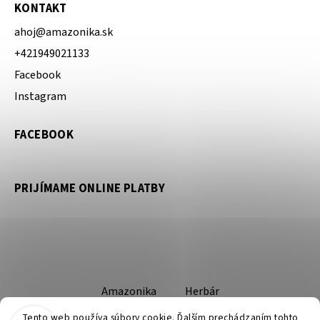
KONTAKT
ahoj
@
amazonika.sk
+421949021133
Facebook
Instagram
FACEBOOK
PRIJÍMAME ONLINE PLATBY
Amazonika
Herbár
Tento web používa súbory cookie. Ďalším prechádzaním tohto