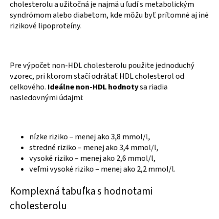
cholesterolu a užitočná je najmä u ľudí s metabolickým
syndrómom alebo diabetom, kde môžu byť prítomné aj iné
rizikové lipoproteíny.
Pre výpočet non-HDL cholesterolu použite jednoduchý
vzorec, pri ktorom stačí odrátať HDL cholesterol od
celkového.
Ideálne non-HDL hodnoty
sa riadia
nasledovnými údajmi:
nízke riziko – menej ako 3,8 mmol/l,
stredné riziko – menej ako 3,4 mmol/l,
vysoké riziko – menej ako 2,6 mmol/l,
veľmi vysoké riziko – menej ako 2,2 mmol/l.
Komplexná tabuľka s hodnotami
cholesterolu