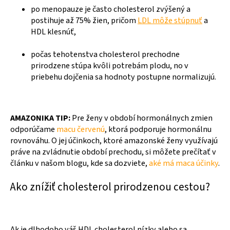
po menopauze je často cholesterol zvýšený a
postihuje až 75% žien, pričom
LDL môže stúpnuť
a
HDL klesnúť,
počas tehotenstva cholesterol prechodne
prirodzene stúpa kvôli potrebám plodu, no v
priebehu dojčenia sa hodnoty postupne normalizujú.
AMAZONIKA TIP:
Pre ženy v období hormonálnych zmien
odporúčame
macu červenú
, ktorá podporuje hormonálnu
rovnováhu. O jej účinkoch, ktoré amazonské ženy využívajú
práve na zvládnutie období prechodu, si môžete prečítať v
článku v našom blogu, kde sa dozviete,
aké má maca účinky
.
Ako znížiť cholesterol prirodzenou cestou?
Ak je dlhodobo váš HDL cholesterol nízky alebo sa