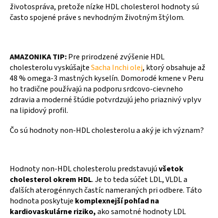
životospráva, pretože nízke HDL cholesterol hodnoty sú
často spojené práve s nevhodným životným štýlom.
AMAZONIKA TIP:
Pre prirodzené zvýšenie HDL
cholesterolu vyskúšajte
Sacha Inchi olej
, ktorý obsahuje až
48 % omega-3 mastných kyselín. Domorodé kmene v Peru
ho tradične používajú na podporu srdcovo-cievneho
zdravia a moderné štúdie potvrdzujú jeho priaznivý vplyv
na lipidový profil.
Čo sú hodnoty non-HDL cholesterolu a aký je ich význam?
Hodnoty non-HDL cholesterolu predstavujú
všetok
cholesterol okrem HDL
. Je to teda súčet LDL, VLDL a
ďalších aterogénnych častíc nameraných pri odbere. Táto
hodnota poskytuje
komplexnejší pohľad na
kardiovaskulárne riziko,
ako samotné hodnoty LDL