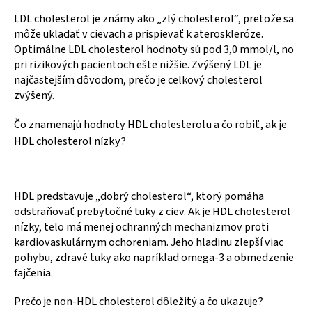
LDL cholesterol je známy ako „zlý cholesterol“, pretože sa
môže ukladať v cievach a prispievať k ateroskleróze.
Optimálne LDL cholesterol hodnoty sú pod 3,0 mmol/l, no
pri rizikových pacientoch ešte nižšie. Zvýšený LDL je
najčastejším dôvodom, prečo je celkový cholesterol
zvýšený.
Čo znamenajú hodnoty HDL cholesterolu a čo robiť, ak je
HDL cholesterol nízky?
HDL predstavuje „dobrý cholesterol“, ktorý pomáha
odstraňovať prebytočné tuky z ciev. Ak je HDL cholesterol
nízky, telo má menej ochranných mechanizmov proti
kardiovaskulárnym ochoreniam. Jeho hladinu zlepší viac
pohybu, zdravé tuky ako napríklad omega-3 a obmedzenie
fajčenia.
Prečo je non-HDL cholesterol dôležitý a čo ukazuje?