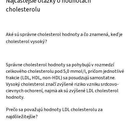
Najčastejšie otázky o hodnotách
cholesterolu
Aké sú správne cholesterol hodnoty a čo znamená, keď je
cholesterol vysoký?
Správne cholesterol hodnoty sa pohybujú v rozmedzí
celkového cholesterolu pod 5,0 mmol/l, pričom jednotlivé
frakcie (LDL, HDL, non-HDL) sa posudzujú samostatne.
Vysoký cholesterol značí zvýšené riziko vzniku srdcovo-
cievnych ochorení, najmä ak sú zvýšené LDL cholesterol
hodnoty.
Prečo sa považujú hodnoty LDL cholesterolu za
najdôležitejšie?