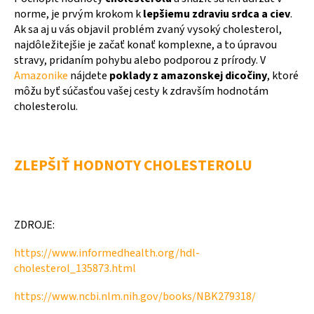
norme, je prvým krokom k
lepšiemu zdraviu srdca a ciev
.
Ak sa aj u vás objavil problém zvaný vysoký cholesterol,
najdôležitejšie je začať konať komplexne, a to úpravou
stravy, pridaním pohybu alebo podporou z prírody. V
Amazonike
nájdete
poklady z amazonskej dicočiny
, ktoré
môžu byť súčasťou vašej cesty k zdravším hodnotám
cholesterolu.
ZLEPŠIŤ HODNOTY CHOLESTEROLU
ZDROJE:
https://www.informedhealth.org/hdl-
cholesterol_135873.html
https://www.ncbi.nlm.nih.gov/books/NBK279318/