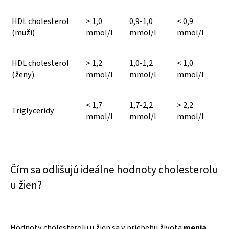
HDL cholesterol
> 1,0
0,9-1,0
< 0,9
(muži)
mmol/l
mmol/l
mmol/l
HDL cholesterol
> 1,2
1,0-1,2
< 1,0
(ženy)
mmol/l
mmol/l
mmol/l
< 1,7
1,7-2,2
> 2,2
Triglyceridy
mmol/l
mmol/l
mmol/l
Čím sa odlišujú ideálne hodnoty cholesterolu
u žien?
Hodnoty cholesterolu u žien sa v priebehu života
menia