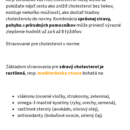
pokúšate nájsť cestu ako znížiť cholesterol bez liekov,
existuje niekoľko možností, ako dostať hladiny
cholesterolu do normy. Kombinácia
správnej stravy,
pohybu
a
prírodných pomocníkov
môže priniesť výrazné
zlepšenie hodnôt už za 6 až 8 týždňov.
Stravovanie pre cholesterol v norme
Základom stravovania pre
zdravý cholesterol je
rastlinná
, resp.
mediteránska strava
bohatá na:
vlákninu (ovsené vločky, strukoviny, zelenina),
omega-3 mastné kyseliny (ryby, orechy, semená),
rastlinné steroly (avokádo, olivový olej),
antioxidanty (bobuľové ovocie, zelený čaj).