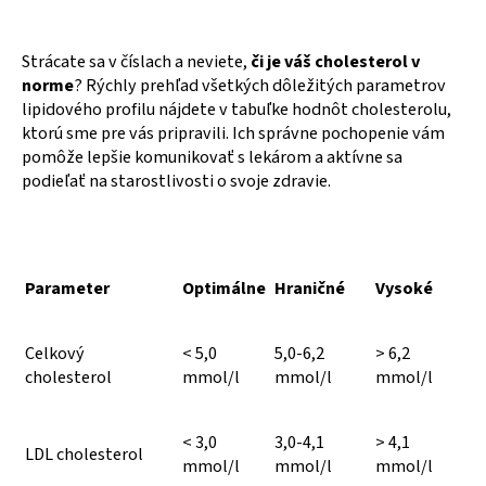
Strácate sa v číslach a neviete,
či je váš cholesterol v
norme
? Rýchly prehľad všetkých dôležitých parametrov
lipidového profilu nájdete v tabuľke hodnôt cholesterolu,
ktorú sme pre vás pripravili. Ich správne pochopenie vám
pomôže lepšie komunikovať s lekárom a aktívne sa
podieľať na starostlivosti o svoje zdravie.
Parameter
Optimálne
Hraničné
Vysoké
Celkový
< 5,0
5,0-6,2
> 6,2
cholesterol
mmol/l
mmol/l
mmol/l
< 3,0
3,0-4,1
> 4,1
LDL cholesterol
mmol/l
mmol/l
mmol/l