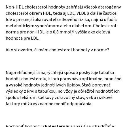
Non-HDL cholesterol hodnoty zahŕňajú všetok aterogénny
cholesterol okrem HDL, teda aj LDL, VLDL a ďalšie častice.
Ide o presnejší ukazovateľ celkového rizika, najmä u ľudí s
metabolickým syndrómom alebo diabetom. Cholesterol
norma pre non-HDL je o 0,8 mmol/l vyššia ako cieľová
hodnota pre LDL.
Ako si overím, či mám cholesterol hodnoty v norme?
Najprehľadnejší a najrýchlejší spôsob poskytuje tabuľka
hodnôt cholesterolu, ktorá porovnáva optimálne, hraničné
a vysoké hodnoty jednotlivých lipidov. Stačí porovnať
výsledky z krvi s tabuľkou, no vždy je dôležité hodnotiť ich
spolu s lekárom. Celkový zdravotný stav, vek a rizikové
faktory môžu významne meniť odporúčania.
Pochopiť hodnoty
cholesterolu
a snažiť sa ich udržať v