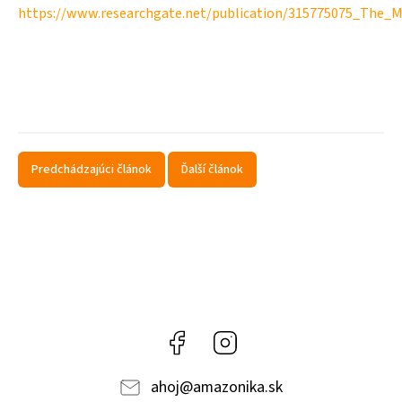
https://www.researchgate.net/publication/315775075_The_Me
Predchádzajúci článok
Ďalší článok
Facebook
Instagram
ahoj
@
amazonika.sk