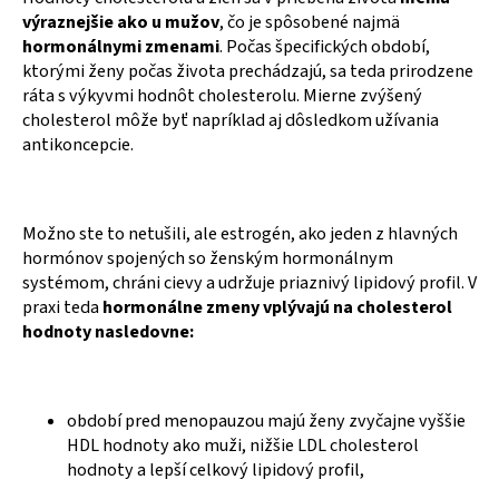
výraznejšie ako u mužov
, čo je spôsobené najmä
hormonálnymi zmenami
. Počas špecifických období,
ktorými ženy počas života prechádzajú, sa teda prirodzene
ráta s výkyvmi hodnôt cholesterolu. Mierne zvýšený
cholesterol môže byť napríklad aj dôsledkom užívania
antikoncepcie.
Možno ste to netušili, ale estrogén, ako jeden z hlavných
hormónov spojených so ženským hormonálnym
systémom, chráni cievy a udržuje priaznivý lipidový profil. V
praxi teda
hormonálne zmeny vplývajú na cholesterol
hodnoty nasledovne:
období pred menopauzou majú ženy zvyčajne vyššie
HDL hodnoty ako muži, nižšie LDL cholesterol
hodnoty a lepší celkový lipidový profil,