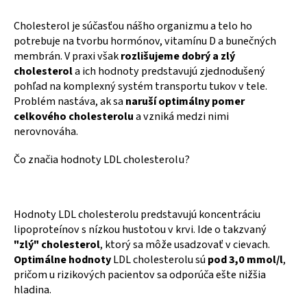
Cholesterol je súčasťou nášho organizmu a telo ho
potrebuje na tvorbu hormónov, vitamínu D a bunečných
membrán. V praxi však
rozlišujeme dobrý a zlý
cholesterol
a ich hodnoty predstavujú zjednodušený
pohľad na komplexný systém transportu tukov v tele.
Problém nastáva, ak sa
naruší optimálny pomer
celkového cholesterolu
a vzniká medzi nimi
nerovnováha.
Čo značia hodnoty LDL cholesterolu?
Hodnoty LDL cholesterolu predstavujú koncentráciu
lipoproteínov s nízkou hustotou v krvi. Ide o takzvaný
"zlý" cholesterol
, ktorý sa môže usadzovať v cievach.
Optimálne hodnoty
LDL cholesterolu sú
pod 3,0 mmol/l
,
pričom u rizikových pacientov sa odporúča ešte nižšia
hladina.