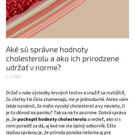
Aké sú správne hodnoty
cholesterolu a ako ich prirodzene
udržať v norme?
1.12.2025
Držať v ruke výsledky krvných testov a snažiť sa rozlúštiť,
čo všetky tie čísla znamenajú, nie je jednoduché. Alebo vám
lekár oznámil, že máte vysoký cholesterol a vy neviete, či
je to dôvod na paniku? Tak sa na to pozrime. Dobrá správa
je, že
pochopiť hodnoty cholesterolu
a vedieť, ako si s
nimi poradiť sa dá, aj ked nie ste úplný odborník. Ešte
lepšou správou je, že príroda ponúka riešenia aj pre