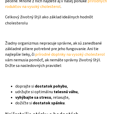
pečene. Mnohé z nich nájdete aj v našej ponuke
prírodných
roduktov na vysoký cholesterol
.
Celkový životný štýl ako základ ideálnych hodnôt
cholesterolu
Žiadny organizmus nepracuje správne, ak sú zanedbané
základné piliere potrebné pre jeho fungovanie. Ani tie
najlepšie lieky, či
prírodné doplnky na vysoký cholesterol
vám nemusia pomôcť, ak nemáte správny životný štýl.
Držte sa nasledovných pravidiel:
doprajte si
dostatok pohybu
,
udržujte si optimálnu
telesnú váhu
,
vyhýbajte sa stresu
, relaxujte,
dožičte si
dostatok spánku
.