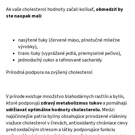
Ak vaše cholesterol hodnoty začali kolísať,
obmedziť by
ste naopak mali
:
nasýtené tuky (červené mäso, plnotučné mliečne
výrobky),
trans-tuky (vyprážané jedlá, priemyselné pečivo),
jednoduchý cukor a rafinované sacharidy.
Prírodná podpora na zvýšený cholesterol
V
prírode existuje množstvo blahodárnych rastlín a bylín,
ktoré podporujú
zdravý metabolizmus tukov
a pomáhajú
udržiavať optimálne hodnoty cholesterolu.
Medzi
najúčinnejšie patria byliny obsahujúce prirodzené vlákniny
viažuce cholesterol v črevách, antioxidanty chrániace cievy
pred oxidačným stresom a látky podporujúce funkciu