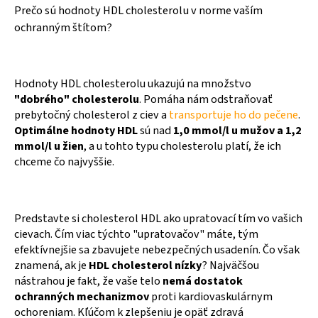
Prečo sú hodnoty HDL cholesterolu v norme vaším
ochranným štítom?
Hodnoty HDL cholesterolu ukazujú na množstvo
"dobrého" cholesterolu
. Pomáha nám odstraňovať
prebytočný cholesterol z ciev a
transportuje ho do pečene
.
Optimálne hodnoty HDL
sú nad
1,0 mmol/l u mužov a 1,2
mmol/l u žien
, a u tohto typu cholesterolu platí, že ich
chceme čo najvyššie.
Predstavte si cholesterol HDL ako upratovací tím vo vašich
cievach. Čím viac týchto "upratovačov" máte, tým
efektívnejšie sa zbavujete nebezpečných usadenín. Čo však
znamená, ak je
HDL cholesterol nízky
? Najväčšou
nástrahou je fakt, že vaše telo
nemá dostatok
ochranných mechanizmov
proti kardiovaskulárnym
ochoreniam. Kľúčom k zlepšeniu je opäť zdravá