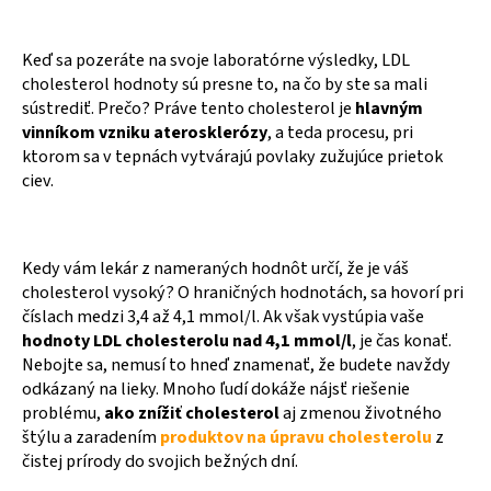
Keď sa pozeráte na svoje laboratórne výsledky, LDL
cholesterol hodnoty sú presne to, na čo by ste sa mali
sústrediť. Prečo? Práve tento cholesterol je
hlavným
vinníkom vzniku aterosklerózy
, a teda procesu, pri
ktorom sa v tepnách vytvárajú povlaky zužujúce prietok
ciev.
Kedy vám lekár z nameraných hodnôt určí, že je váš
cholesterol vysoký? O hraničných hodnotách, sa hovorí pri
číslach medzi 3,4 až 4,1 mmol/l. Ak však vystúpia vaše
hodnoty LDL cholesterolu nad 4,1 mmol/l
, je čas konať.
Nebojte sa, nemusí to hneď znamenať, že budete navždy
odkázaný na lieky. Mnoho ľudí dokáže nájsť riešenie
problému,
ako znížiť cholesterol
aj zmenou životného
štýlu a zaradením
produktov na úpravu cholesterolu
z
čistej prírody do svojich bežných dní.