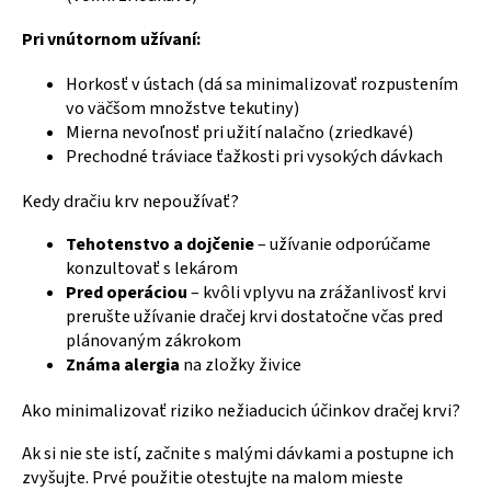
Pri vnútornom užívaní:
Horkosť v ústach (dá sa minimalizovať rozpustením
vo väčšom množstve tekutiny)
Mierna nevoľnosť pri užití nalačno (zriedkavé)
Prechodné tráviace ťažkosti pri vysokých dávkach
Kedy dračiu krv nepoužívať?
Tehotenstvo a dojčenie
– užívanie odporúčame
konzultovať s lekárom
Pred operáciou
– kvôli vplyvu na zrážanlivosť krvi
prerušte užívanie dračej krvi dostatočne včas pred
plánovaným zákrokom
Známa alergia
na zložky živice
Ako minimalizovať riziko nežiaducich účinkov dračej krvi?
Ak si nie ste istí, začnite s malými dávkami a postupne ich
zvyšujte. Prvé použitie otestujte na malom mieste