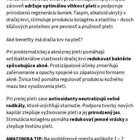
zároveň
udržuje optimálnu vlhkosť pleti
a podporuje
prirodzenú regeneráciu buniek. Taspin, alkaloid ukrytý v
dračej krvi, stimuluje produkciu kolagénu a elastínu – dvoch
kľúčových proteínov pre pevnosť a pružnosť pleti.
Aké benefity má dračia krv na pleť?
Pri problematickej a aknóznej pleti pomáhajú
antibakteriálne vlastnosti dračej krvi
redukovať baktérie
spôsobujúce akné.
Protizápalové účinky zmierňujú
začervenanie a opuchy spojené so zápalovými formami
akné. Živica tiež pomáha regulovať produkciu kožného
mazu bez vysušovania pleti.
Pri zrelej pleti zase
antioxidanty neutralizujú voľné
radikály
, ktoré urýchľujú starnutie. Podpora tvorby nových
kapilár zlepšuje vyživovanie pleti a jej
prirodzený jas
.
Stimulácia kolagénu pomáha
redukovať jemné vrásky
a
zlepšuje textúru pleti.
AMAZONIKA TIP:
Na problémové miesta aplikujte 1 – 2