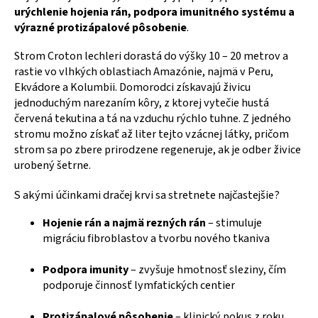
urýchlenie hojenia rán, podpora imunitného systému a
výrazné protizápalové pôsobenie
.
Strom Croton lechleri dorastá do výšky 10 – 20 metrov a
rastie vo vlhkých oblastiach Amazónie, najmä v Peru,
Ekvádore a Kolumbii. Domorodci získavajú živicu
jednoduchým narezaním kôry, z ktorej vytečie hustá
červená tekutina a tá na vzduchu rýchlo tuhne. Z jedného
stromu možno získať až liter tejto vzácnej látky, pričom
strom sa po zbere prirodzene regeneruje, ak je odber živice
urobený šetrne.
S akými účinkami dračej krvi sa stretnete najčastejšie?
Hojenie rán a najmä rezných rán
– stimuluje
migráciu fibroblastov a tvorbu nového tkaniva
Podpora imunity
– zvyšuje hmotnosť sleziny, čím
podporuje činnosť lymfatických centier
Protizápalové pôsobenie
– klinický pokus z roku