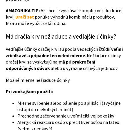
AMAZONIKA TIP:
Ak chcete vyskúšať komplexnú silu dračej
krvi,
Dračí set
ponúka výhodnú kombináciu produktov,
ktorú môže využiť celá rodina.
Má dračia krv nežiaduce a vedľajšie účinky?
Vedľajšie účinky dračej krvi sú podľa vedeckých štúdií
veľmi
zriedkavé a prípadne len veľmi mierne
. Nežiaduce účinky
dračej krvi sa vyskytujú najmä
pri prekročení
odporúčaných dávok
alebo u výrazne citlivých jedincov.
Možné mierne nežiaduce účinky
Pri vonkajšom použití:
Mierne svrbenie alebo pálenie po aplikácii (zvyčajne
ustúpi do niekoľkých minút)
Prechodné začervenanie u veľmi citlivej pokožky
Alergická reakcia u osôb s precitlivenosťou na latex
(veľmi zriedkavé)