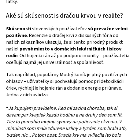
látky.
Aké sú skúsenosti s dračou krvou v realite?
Skúsenosti
slovenských používateľov
sú prevažne veľmi
pozitívne
. Recenzie o dračej krvi z diskusných fór a od
našich zákazníkov ukazujú, že si tento prírodný produkt
našiel
pevné miesto v domácich lekárničkách tisícov
rodín
. Od hojenia rán až po podporu imunity – používatelia
oceňujú najmä jej univerzálnosť a spoľahlivosť.
Tak napríklad, populárny Modrý koník je plný pozitívnych
ohlasov – užívateľky si pochvaľujú pomoc pri detoxikácii
čriev, rýchlejšie hojenie rán a dodanie energie pri únave.
Jedna z nich uvádza:
“
Ja kupujem pravidelne. Ked mi zacina choroba, tak si
davam par kvapiek kazdu hodinu a na druhy den som fit.
Tiez to pomohlo mojmu synovy na potieranie ekzemu. V
minulosti som mala zdurene uzliny a tyzden som brala atb,
tyzden nic... Potom opat. Dracia krv ma vyliecila (to bolo