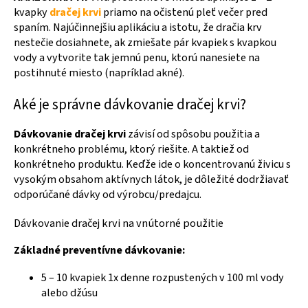
kvapky
dračej krvi
priamo na očistenú pleť večer pred
spaním. Najúčinnejšiu aplikáciu a istotu, že dračia krv
nestečie dosiahnete, ak zmiešate pár kvapiek s kvapkou
vody a vytvorite tak jemnú penu, ktorú nanesiete na
postihnuté miesto (napríklad akné).
Aké je správne dávkovanie dračej krvi?
Dávkovanie dračej krvi
závisí od spôsobu použitia a
konkrétneho problému, ktorý riešite. A taktiež od
konkrétneho produktu. Keďže ide o koncentrovanú živicu s
vysokým obsahom aktívnych látok, je dôležité dodržiavať
odporúčané dávky od výrobcu/predajcu.
Dávkovanie dračej krvi na vnútorné použitie
Základné preventívne dávkovanie:
5 – 10 kvapiek 1x denne rozpustených v 100 ml vody
alebo džúsu