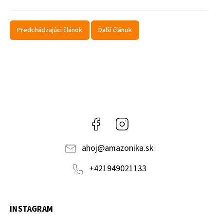
Predchádzajúci článok
Ďalší článok
Facebook
Instagram
ahoj
@
amazonika.sk
+421949021133
INSTAGRAM