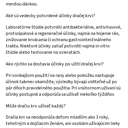
menšou dávkou.
Aké sú vedecky potvrdené účinky dračej krvi?
Laboratórne štúdie potvrdili antibakteriálne, antivírusové,
protizápalové a regeneračné účinky, najmä na hojenie rán,
znižovanie krvácania či ochranu gastrointestinálneho
traktu. Niektoré účinky zatiaľ potvrdili najmä in vitro
štúdie alebo testovanie na zvieratách.
Ako rýchlo sa dostavia účinky po užití dračej krvi?
Pri vonkajšom použití na rany alebo pokožku nastupuje
účinok takmer okamžite, výsledky bývajú viditeľné už po
pár dňoch pravidelného použitia. Pri vnútornom užívaní sú
účinky postupné a odporúča sa užívať niekoľko týždňov.
Môže dračiu krv užívať každý?
Dračia krv sa neodporúča deťom mladším ako 3 roky,
tehotným a dojčiacim ženám, ani osobám užívajúcim lieky