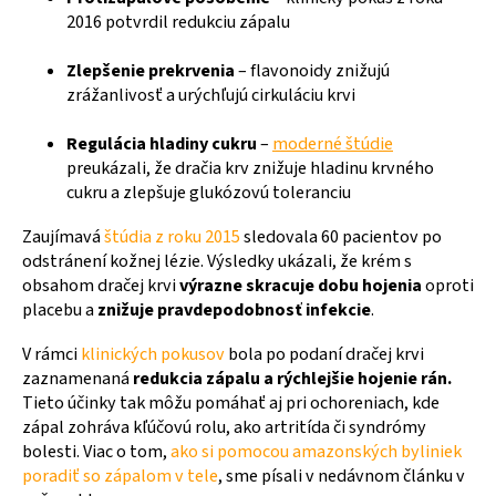
2016 potvrdil redukciu zápalu
Zlepšenie prekrvenia
– flavonoidy znižujú
zrážanlivosť a urýchľujú cirkuláciu krvi
Regulácia hladiny cukru
–
moderné štúdie
preukázali, že dračia krv znižuje hladinu krvného
cukru a zlepšuje glukózovú toleranciu
Zaujímavá
štúdia z roku 2015
sledovala 60 pacientov po
odstránení kožnej lézie. Výsledky ukázali, že krém s
obsahom dračej krvi
výrazne skracuje dobu hojenia
oproti
placebu a
znižuje pravdepodobnosť infekcie
.
V rámci
klinických pokusov
bola po podaní dračej krvi
zaznamenaná
redukcia zápalu a rýchlejšie hojenie rán.
Tieto účinky tak môžu pomáhať aj pri ochoreniach, kde
zápal zohráva kľúčovú rolu, ako artritída či syndrómy
bolesti. Viac o tom,
ako si pomocou amazonských byliniek
poradiť so zápalom v tele
, sme písali v nedávnom článku v