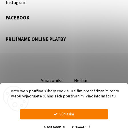
Instagram
FACEBOOK
PRIJÍMAME ONLINE PLATBY
Amazonika
Herbár
Tento web používa súbory cookie. Ďalším prechádzaním tohto
webu vyjadrujete súhlas s ich používaním. Viac informácií
tu
.
Súhlasím
Copyright 2026
Amazonika
. Všetky práva vyhradené.
Upraviť nastavenie cookies
Nastavenie
Odmietnuť