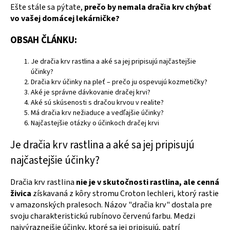
Ešte stále sa pýtate,
prečo by nemala dračia krv chýbať
vo vašej domácej lekárničke?
OBSAH ČLÁNKU:
Je dračia krv rastlina a aké sa jej pripisujú najčastejšie
účinky?
Dračia krv účinky na pleť – prečo ju ospevujú kozmetičky?
Aké je správne dávkovanie dračej krvi?
Aké sú skúsenosti s dračou krvou v realite?
Má dračia krv nežiaduce a vedľajšie účinky?
Najčastejšie otázky o účinkoch dračej krvi
Je dračia krv rastlina a aké sa jej pripisujú
najčastejšie účinky?
Dračia krv rastlina
nie je v skutočnosti rastlina, ale cenná
živica
získavaná z kôry stromu Croton lechleri, ktorý rastie
v amazonských pralesoch. Názov "dračia krv" dostala pre
svoju charakteristickú rubínovo červenú farbu. Medzi
najvýraznejšie účinky, ktoré sa jej pripisujú, patrí