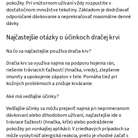
pokožky. Pri vnútornom užívaní vždy rozpustite v
dostatočnom množstve tekutiny. Základom je dodržiavať
odporúčané dávkovanie a neprekračovať maximálne denné
dávky.
Najčastejšie otázky o účinkoch dračej krvi
Na čo sa najčastejšie používa dračia krv?
Dračia krv sa využíva najmä na podporu hojenia rán,
riešenie tráviacich ťažkostí (hnačka, vredy), zlepšenie
imunity a upokojenie zápalov v tele. Pomáha tiež pri
kožných problémoch a znižuje krvácanie.
Aké má vedľajšie účinky?
Vedľajšie účinky sa môžu prejaviť najmä pri neprimeranom
dávkovaní alebo dlhodobom užívaní, najčastejšie ide o
tráviace ťažkosti (hnačka, kŕče) alebo podráždenie
pokožky po vonkajšej aplikácii. V zriedkavých prípadoch sa
môže vyskytnúť alergická reakcia, preto je vhodné začať s