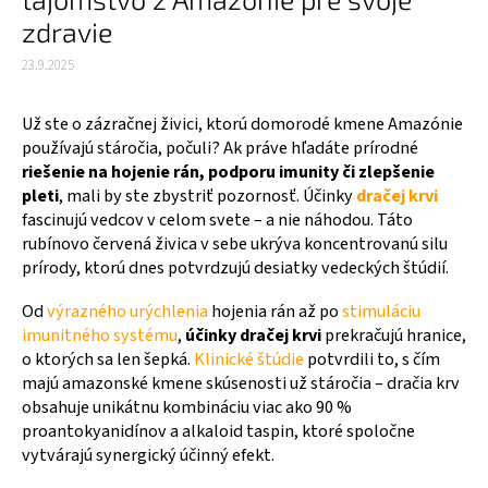
zdravie
23.9.2025
Už ste o zázračnej živici, ktorú domorodé kmene Amazónie
používajú stáročia, počuli? Ak práve hľadáte prírodné
riešenie na hojenie rán, podporu imunity či zlepšenie
pleti
, mali by ste zbystriť pozornosť. Účinky
dračej krvi
fascinujú vedcov v celom svete – a nie náhodou. Táto
rubínovo červená živica v sebe ukrýva koncentrovanú silu
prírody, ktorú dnes potvrdzujú desiatky vedeckých štúdií.
Od
výrazného urýchlenia
hojenia rán až po
stimuláciu
imunitného systému
,
účinky dračej krvi
prekračujú hranice,
o ktorých sa len šepká.
Klinické štúdie
potvrdili to, s čím
majú amazonské kmene skúsenosti už stáročia – dračia krv
obsahuje unikátnu kombináciu viac ako 90 %
proantokyanidínov a alkaloid taspin, ktoré spoločne
vytvárajú synergický účinný efekt.