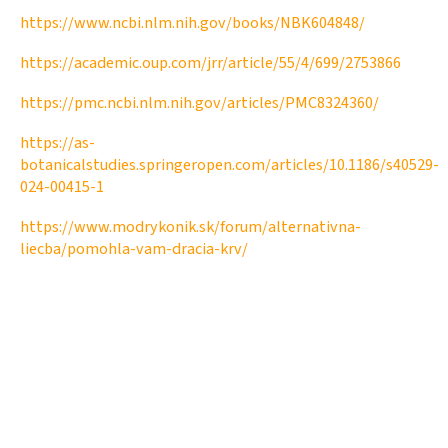
https://www.ncbi.nlm.nih.gov/books/NBK604848/
https://academic.oup.com/jrr/article/55/4/699/2753866
https://pmc.ncbi.nlm.nih.gov/articles/PMC8324360/
https://as-
botanicalstudies.springeropen.com/articles/10.1186/s40529-
024-00415-1
https://www.modrykonik.sk/forum/alternativna-
liecba/pomohla-vam-dracia-krv/