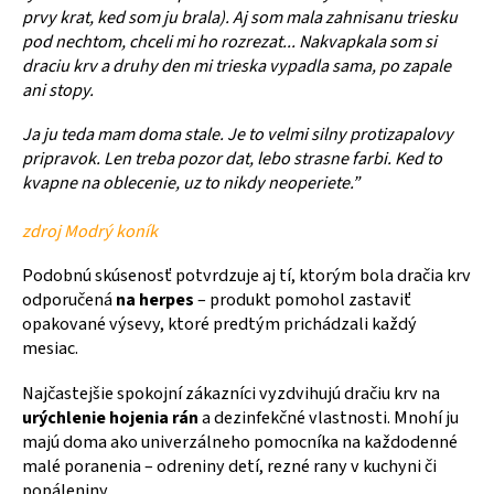
prvy krat, ked som ju brala). Aj som mala zahnisanu triesku
pod nechtom, chceli mi ho rozrezat... Nakvapkala som si
draciu krv a druhy den mi trieska vypadla sama, po zapale
ani stopy.
Ja ju teda mam doma stale. Je to velmi silny protizapalovy
pripravok. Len treba pozor dat, lebo strasne farbi. Ked to
kvapne na oblecenie, uz to nikdy neoperiete.”
zdroj Modrý koník
Podobnú skúsenosť potvrdzuje aj tí, ktorým bola dračia krv
odporučená
na herpes
– produkt pomohol zastaviť
opakované výsevy, ktoré predtým prichádzali každý
mesiac.
Najčastejšie spokojní zákazníci vyzdvihujú dračiu krv na
urýchlenie hojenia rán
a dezinfekčné vlastnosti. Mnohí ju
majú doma ako univerzálneho pomocníka na každodenné
malé poranenia – odreniny detí, rezné rany v kuchyni či
popáleniny.