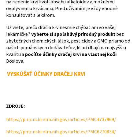
na riedenie krvi kvôli obsahu alkaloidov a možnému
ovplyvneniu krvácania. Pred užívaním je vždy vhodné
konzultovať s lekárom.
Už viete, prečo dračia krv nesmie chýbať ani vo vašej
lekárničke?
Vyberte si spoľahlivý prírodný produkt
bez
zbytočných chemických látok, pesticídov a GMO priamo od
našich peruánskych dodávateľov, ktorí dbajú na najvyššiu
kvalitu a
pocíťte účinky dračej krvi na vlastnej koži
.
Doslova.
VYSKÚŠAŤ ÚČINKY DRAČEJ KRVI
ZDROJE:
https://pmc.ncbi.nlm.nih.gov/articles/PMC4737969/
https://pmc.ncbi.nlm.nih.gov/articles/PMC6270834/