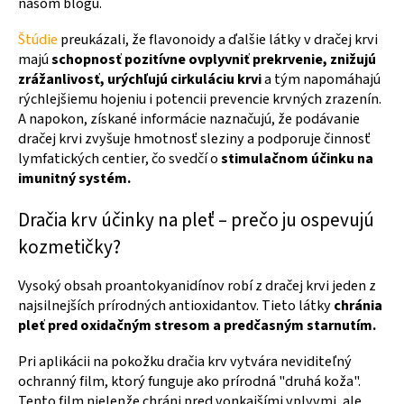
našom blogu.
Štúdie
preukázali, že flavonoidy a ďalšie látky v dračej krvi
majú
schopnosť pozitívne ovplyvniť prekrvenie, znižujú
zrážanlivosť, urýchľujú cirkuláciu krvi
a tým napomáhajú
rýchlejšiemu hojeniu i potencii prevencie krvných zrazenín.
A napokon, získané informácie naznačujú, že podávanie
dračej krvi zvyšuje hmotnosť sleziny a podporuje činnosť
lymfatických centier, čo svedčí o
stimulačnom účinku na
imunitný systém.
Dračia krv účinky na pleť – prečo ju ospevujú
kozmetičky?
Vysoký obsah proantokyanidínov robí z dračej krvi jeden z
najsilnejších prírodných antioxidantov. Tieto látky
chránia
pleť pred oxidačným stresom a predčasným starnutím.
Pri aplikácii na pokožku dračia krv vytvára neviditeľný
ochranný film, ktorý funguje ako prírodná "druhá koža".
Tento film nielenže chráni pred vonkajšími vplyvmi, ale