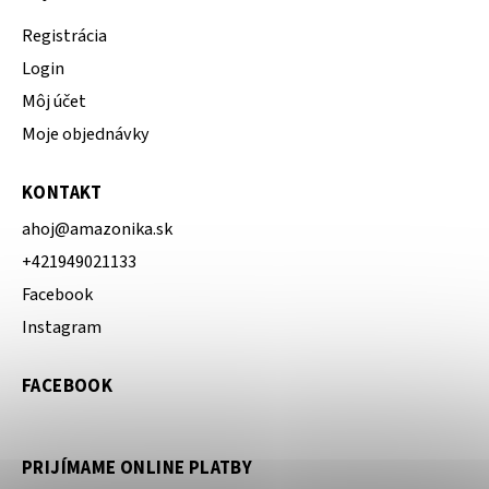
Registrácia
Login
Môj účet
Moje objednávky
KONTAKT
ahoj
@
amazonika.sk
+421949021133
Facebook
Instagram
FACEBOOK
PRIJÍMAME ONLINE PLATBY