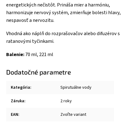
energetických nečistôt. Prináša mier a harmóniu,
harmonizuje nervový systém, zmierňuje bolesti hlavy,
nespavosť a nervozitu.
Vhodná ako náplň do rozprašovačov alebo difuzérov s
ratanovými tyčinkami.
Balenie:
70 ml, 221 ml
Dodatočné parametre
Kategória
:
Spirutuálne vody
Záruka
:
2 roky
EAN
:
Zvoľte variant