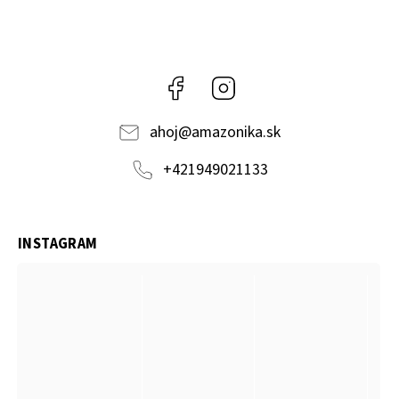
Facebook
Instagram
ahoj
@
amazonika.sk
+421949021133
INSTAGRAM